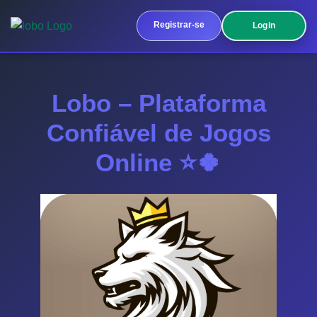
Registrar-se
Login
Lobo – Plataforma
Confiável de Jogos
Online ⭐️🍀️