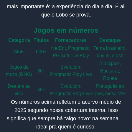
mais importante é: a experiência do dia a dia. É ali
que o Lobo se prova.
Jogos em números
Categoria
Títulos
Fornecedores
Destaque
NetEnt, Pragmatic,
Tema brasileiro,
Slots
600+
PG Soft, EvoPlay
buy-in, crash
Blackjack,
Jogos de
Evolution,
80+
Baccarat,
mesa (RNG)
Pragmatic Play Live
Roleta
Dealers ao
Evolution,
Português ao
40+
vivo
Pragmatic Play Live
vivo, mesa VIP
Os números acima refletem o acervo médio de
2025 segundo nossa cobertura interna. Isso
significa que sempre há “algo novo” na semana —
ideal pra quem é curioso.